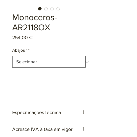
Monoceros-
AR2118OX
Preço
254,00 €
Abajour
*
Especificações técnica
Ref: AR2118
Acresce IVA à taxa em vigor
Lâmpadas: 1 x E27 (não incluída)