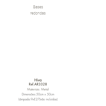
Bases
redondas
Hiva
Ref.AR3328
Materiais: Metal
Dimensões:50
cm x 50
cm
Lâmpada:9xE27(não incluídas)