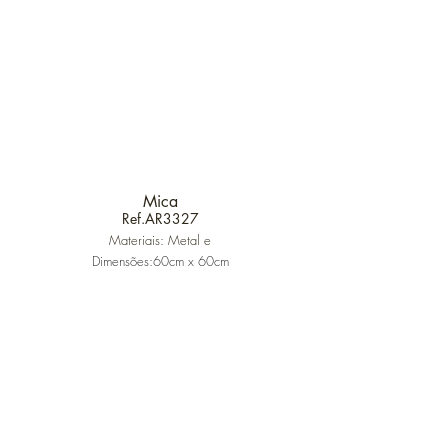
Mica
Ref.AR3327
Materiais: Metal e
Dimensões:60
cm x 6
0cm
Lâmpada:9xE27(não incluídas)
@areiabyrvidro