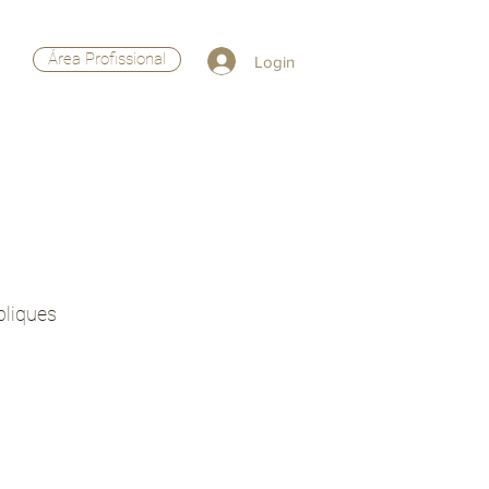
Área Profissional
Login
pliques