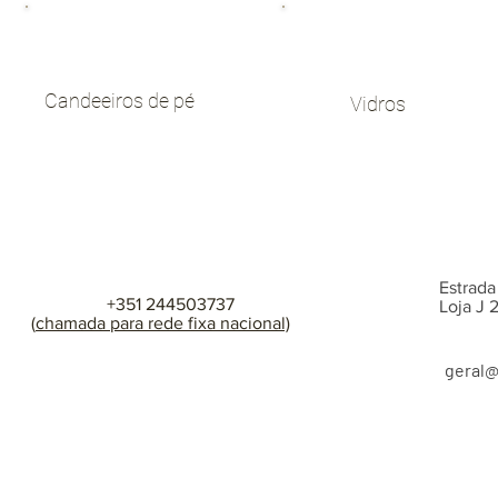
Candeeiros de pé
Vidros
Estrada
+351 244503737
Loja J
(
chamada para rede fixa nacional)
geral
@