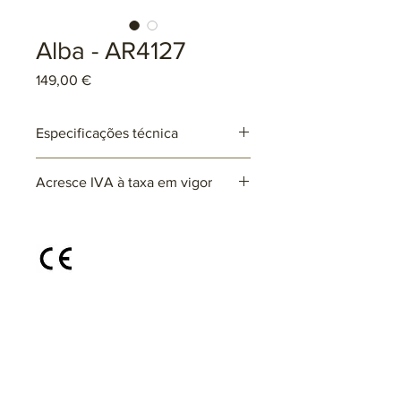
Alba - AR4127
Preço
149,00 €
Especificações técnica
Ref: ARxxxx
Acresce IVA à taxa em vigor
Lâmpadas: 2 x E27 (não incluída)
max. 25W (LED)
220~230V
Disponível em diferentes cores e
acabamentos, sob consulta