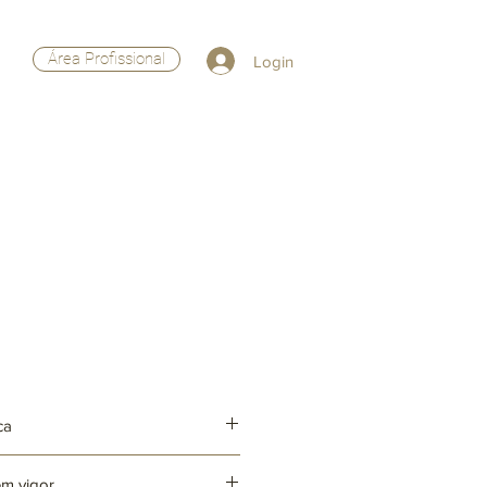
Área Profissional
Login
ca
em vigor