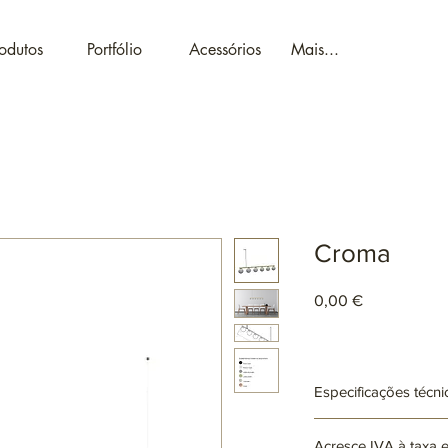
odutos
Portfólio
Acessórios
Mais...
Croma
Preço
0,00 €
Especificações técni
Ref: ARxxxx
Acresce IVA à taxa 