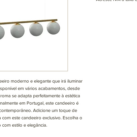
Lâmpadas: 6 x G9 (não
max. 25W (LED)
220~230V
Disponível em difere
consulta
iro moderno e elegante que irá iluminar
isponível em vários acabamentos, desde
Croma se adapta perfeitamente à estética
nalmente em Portugal, este candeeiro é
 contemporâneo. Adicione um toque de
 com este candeeiro exclusivo. Escolha o
com estilo e elegância.