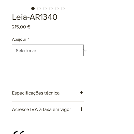
Leia-AR1340
Preço
215,00 €
Abajour
*
Especificações técnica
Ref: AR1340
Acresce IVA à taxa em vigor
Lâmpadas: 1 x E27 (não incluída)
max. 25W (LED)
220~230V