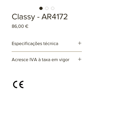
Classy - AR4172
Preço
86,00 €
Especificações técnica
Ref: ARxxxx
Acresce IVA à taxa em vigor
Lâmpadas: 1 x E27 (não incluída)
max. 25W (LED)
220~230V
Disponível em diferentes cores e
acabamentos, sob consulta