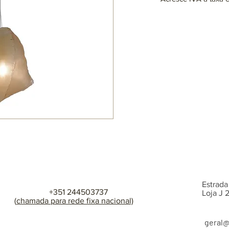
Lâmpadas: 1 x E27 (nã
max. 25W (LED)
220~230V
Disponível em difere
consulta
Estrada
+351 244503737
Loja J
(
chamada para rede fixa nacional)
geral
@