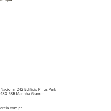
o incluída)
ntes cores e acabamentos, sob
 Nacional 242 Edificio Pinus Park
 2430-535 Marinha Grande
areia.com.pt