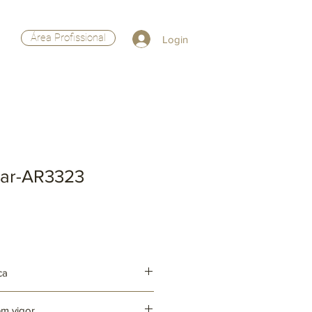
Área Profissional
Login
ar-AR3323
ca
em vigor