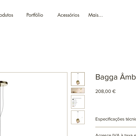
odutos
Portfólio
Acessórios
Mais...
Bagga Âmb
Preço
208,00 €
Especificações técni
Ref: AR3323
Acresce IVA à taxa 