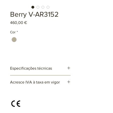
Berry V-AR3152
Preço
460,00 €
Cor
*
Especificações técnicas
Ref: AR3152
Acresce IVA à taxa em vigor
Lâmpadas: 5 x E27 (não incluída)
max. 25W (LED)
220~230V
Disponível em diferentes cores e