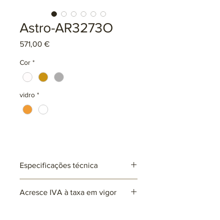
Astro-AR3273O
Preço
571,00 €
Cor
*
vidro
*
Especificações técnica
Ref: AR3273
Acresce IVA à taxa em vigor
Lâmpadas: 8 x E14 (não incluída)
max. 25W (LED)