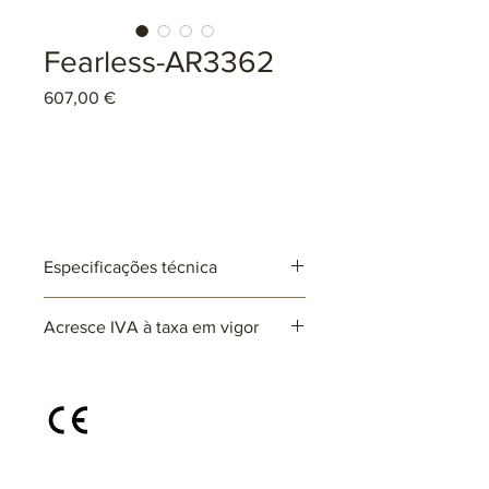
Fearless-AR3362
Preço
607,00 €
Especificações técnica
Ref: AR3362
Acresce IVA à taxa em vigor
Lâmpadas: 7 x G9 (não incluída)
max. 25W (LED)
220~230V
Disponível em diferentes cores e
acabamentos, sob consulta