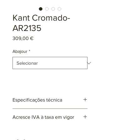
Kant Cromado-
AR2135
Preço
309,00 €
Abajour
*
Especificações técnica
Ref: AR2135
Acresce IVA à taxa em vigor
Lâmpadas: 1 x E27 (não incluída)
max. 25W (LED)
220~230V