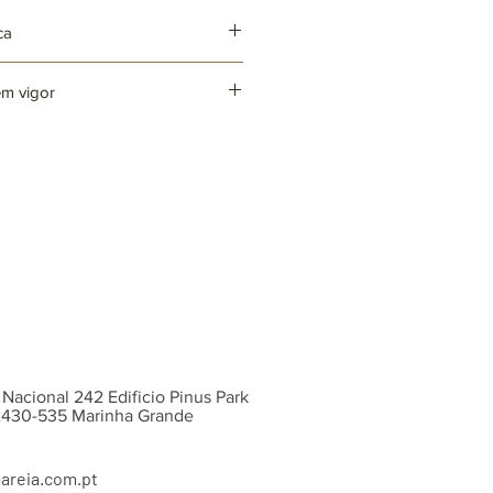
ca
em vigor
o incluída)
20 cm x Ø20 cm x 20 cm
ntes cores e acabamentos, sob
 Nacional 242 Edificio Pinus Park
 2430-535 Marinha Grande
areia.com.pt