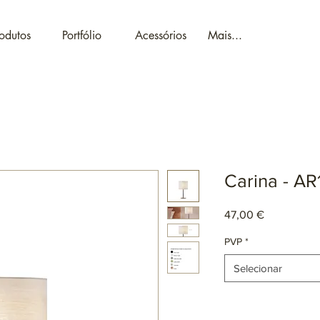
odutos
Portfólio
Acessórios
Mais...
Carina - AR
Preço
47,00 €
PVP
*
Selecionar