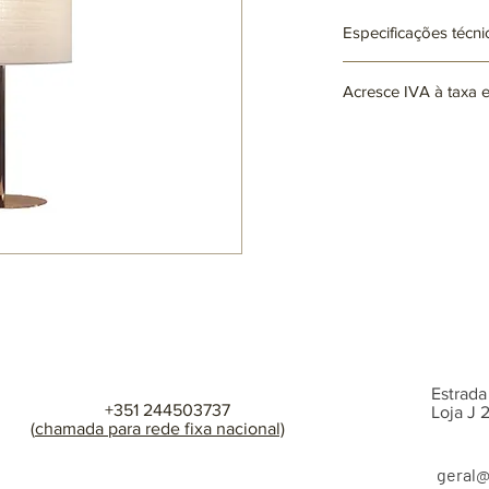
Especificações técni
Ref: AR1216
Acresce IVA à taxa 
Lâmpadas: 1 x E27 (nã
max. 25W (LED)
220~230V
Abajour de tecido Ø
Disponível em difere
consulta
Estrada
+351 244503737
Loja J
(
chamada para rede fixa nacional)
geral
@