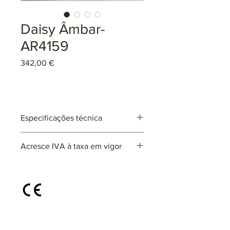
Daisy Âmbar-
AR4159
Preço
342,00 €
Especificações técnica
Ref: AR4159
Acresce IVA à taxa em vigor
Lâmpadas: 3 x G9 (não incluída)
max. 25W (LED)
220~230V
Disponível em diferentes cores e
acabamentos, sob consulta