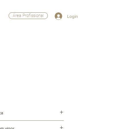
Área Profissional
Login
ca
em vigor