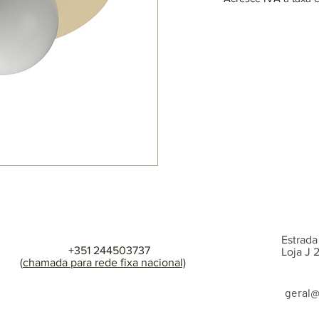
Lâmpadas: 1 x G9 (não
max. 25W (LED)
220~230V
Disponível em difere
consulta
Estrada
+351 244503737
Loja J
(
chamada para rede fixa nacional)
geral
@