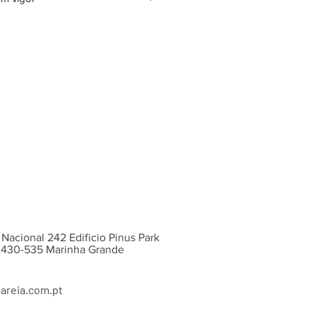
 incluída)
ntes cores e acabamentos, sob
 Nacional 242 Edificio Pinus Park
 2430-535 Marinha Grande
areia.com.pt