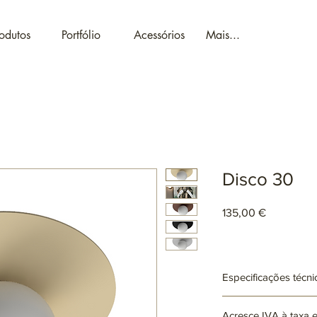
odutos
Portfólio
Acessórios
Mais...
Disco 30
Preço
135,00 €
Especificações técni
Ref: ARxxxx
Acresce IVA à taxa 