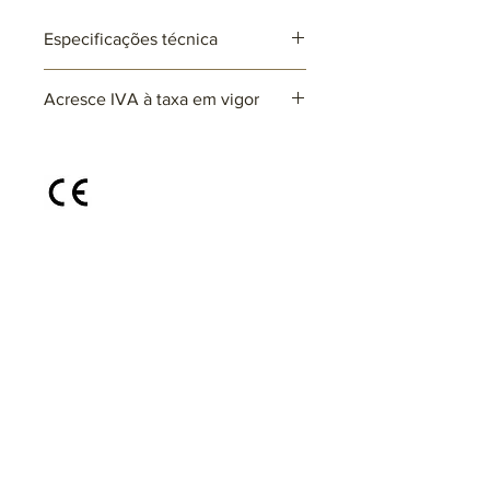
Especificações técnica
Ref: AR413x+ AR413x
Acresce IVA à taxa em vigor
Lâmpadas: 1 x E27 (não incluída)
max. 25W (LED)
220~230V
Disponível em diferentes cores e
acabamentos, sob consulta
@areiabyrvidro