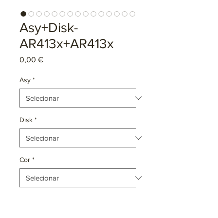
Asy+Disk-
AR413x+AR413x
Preço
0,00 €
Asy
*
Disk
*
Cor
*