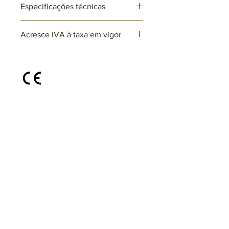
Especificações técnicas
Ref: ARxxxx
Acresce IVA à taxa em vigor
Lâmpadas: 1 x E27 (não incluída)
max. 25W (LED)
220~230V
Disponível em diferentes cores e
acabamentos, sob consulta
@areiabyrvidro