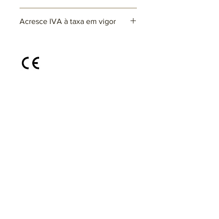
Ref: ARxxxx
Acresce IVA à taxa em vigor
Lâmpadas: 5 x G9 (não incluída)
max. 25W (LED)
220~230V
Disponível em diferentes cores e
acabamentos, sob consulta
@areiabyrvidro