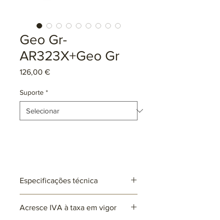
Geo Gr-
AR323X+Geo Gr
Preço
126,00 €
Suporte
*
Especificações técnica
Ref: AR323X+ Geo Gr
Acresce IVA à taxa em vigor
Lâmpadas: 1 x E27 (não incluída)