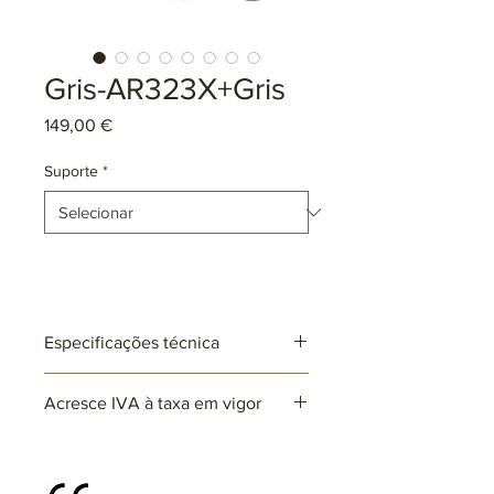
Gris-AR323X+Gris
Preço
149,00 €
Suporte
*
Especificações técnica
Ref: AR323X+ Gris
Acresce IVA à taxa em vigor
Lâmpadas: 1 x E27 (não incluída)
max. 25W (LED)
220~230V