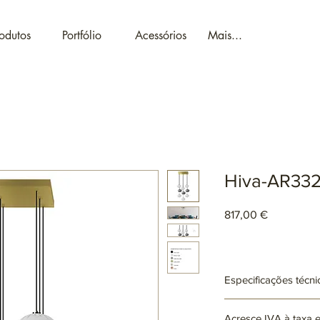
odutos
Portfólio
Acessórios
Mais...
Hiva-AR33
Preço
817,00 €
Especificações técni
Ref: AR3327
Acresce IVA à taxa 