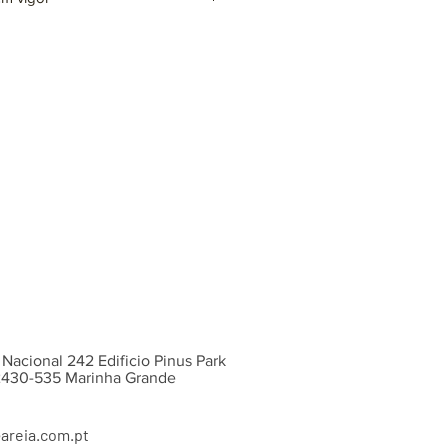
VD5291) x6
 x3
o incluída)
ntes cores e acabamentos, sob
 Nacional 242 Edificio Pinus Park
 2430-535 Marinha Grande
areia.com.pt