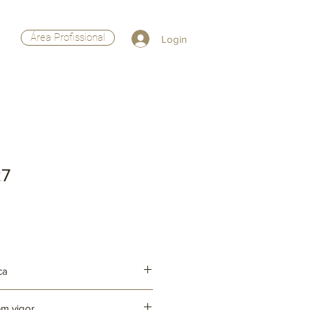
Área Profissional
Login
27
ca
em vigor