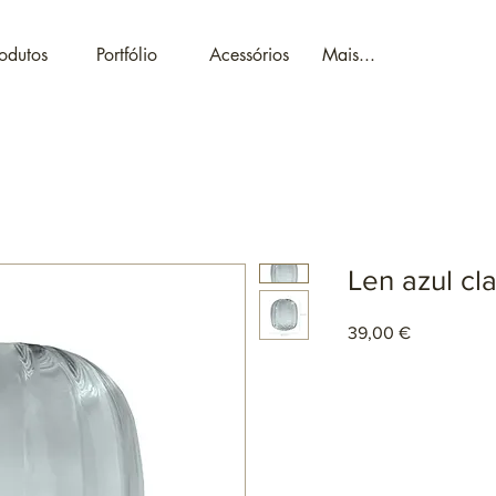
odutos
Portfólio
Acessórios
Mais...
Len azul cl
Preço
39,00 €