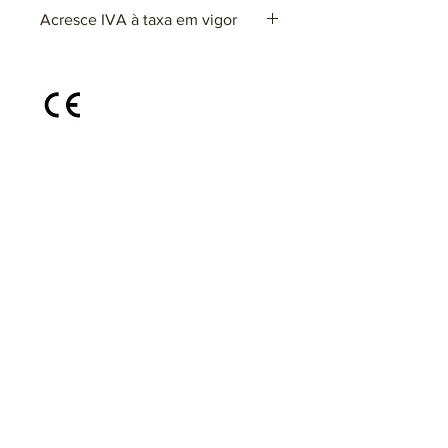
Ref: ARxxxx
Acresce IVA à taxa em vigor
Lâmpadas: 1 x GU10 (não incluída)
max. 25W (LED)
220~230V
Disponível em diferentes cores e
acabamentos, sob consulta
@areiabyrvidro