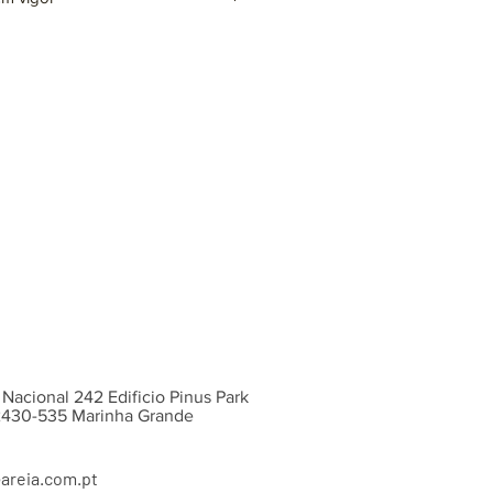
te (VD4731)x2
laro (VD4918) x2
o incluída)
ntes cores e acabamentos, sob
 Nacional 242 Edificio Pinus Park
 2430-535 Marinha Grande
areia.com.pt