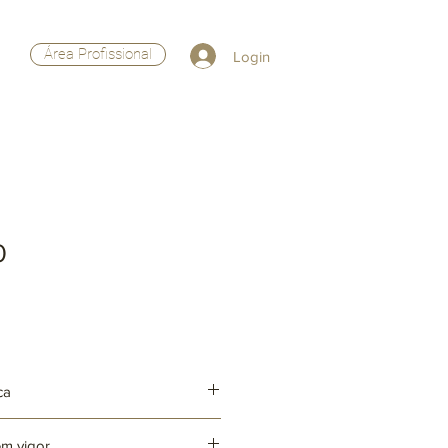
Área Profissional
Login
0
ca
em vigor