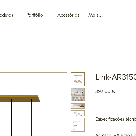
odutos
Portfólio
Acessórios
Mais...
Link-AR315
Preço
397,00 €
Especificações técni
Ref: AR3150
Acresce IVA à taxa 