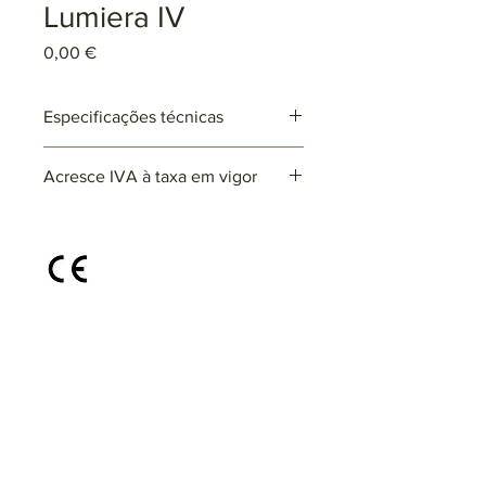
Lumiera IV
Preço
0,00 €
Especificações técnicas
Ref: ARxxxx
Acresce IVA à taxa em vigor
Lâmpadas: 1 x E27 (não incluída)
max. 25W (LED)
220~230V
Disponível em diferentes cores e
acabamentos, sob consulta