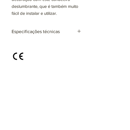
deslumbrante, que é também muito
fácil de instalar e utilizar.
Especificações técnicas
Ref: ARxxxx
Lâmpadas: 1 x E27 (não incluída)
max. 25W (LED)
220~230V
Disponível em diferentes cores e
acabamentos, sob consulta
@areiabyrvidro