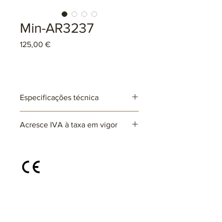
Min-AR3237
Preço
125,00 €
Especificações técnica
Ref: AR3237
Acresce IVA à taxa em vigor
Lâmpadas: 1 x E27 (não incluída)
max. 25W (LED)
220~230V
Disponível em diferentes cores e
acabamentos, sob consulta