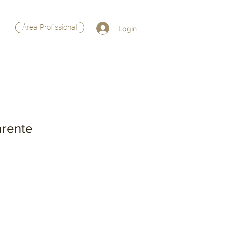
Área Profissional
Login
arente