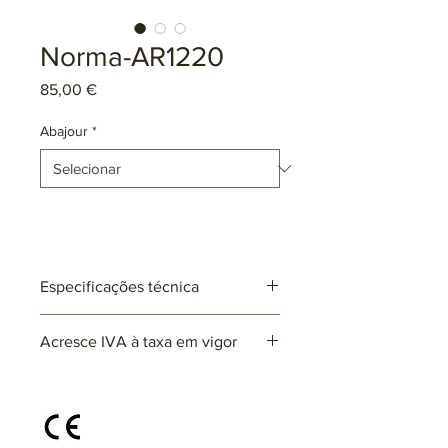
Norma-AR1220
Preço
85,00 €
Abajour
*
Especificações técnica
Ref: AR1220
Acresce IVA à taxa em vigor
Lâmpadas: 1 x E27 (não incluída)
max. 25W (LED)
220~230V
Abajour de tecido 30 cm x 20 cm x 25