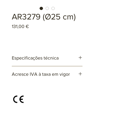
AR3279 (Ø25 cm)
Preço
131,00 €
Especificações técnica
Ref: AR3279
Acresce IVA à taxa em vigor
Lâmpadas: 2 x E27 (não incluída)
max. 25W (LED)
220~230V
Disponível em diferentes cores e
acabamentos, sob consulta