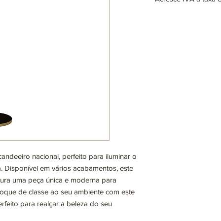
Lâmpadas: 1 x G9 (não
max. 25W (LED)
220~230V
Disponível em difere
consulta
ndeeiro nacional, perfeito para iluminar o
a. Disponível em vários acabamentos, este
cura uma peça única e moderna para
toque de classe ao seu ambiente com este
feito para realçar a beleza do seu