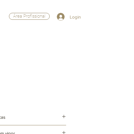
Área Profissional
Login
cas
em vigor