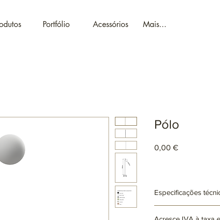
odutos
Portfólio
Acessórios
Mais...
Pólo
Preço
0,00 €
Especificações técni
Ref: ARxxxx
Acresce IVA à taxa 