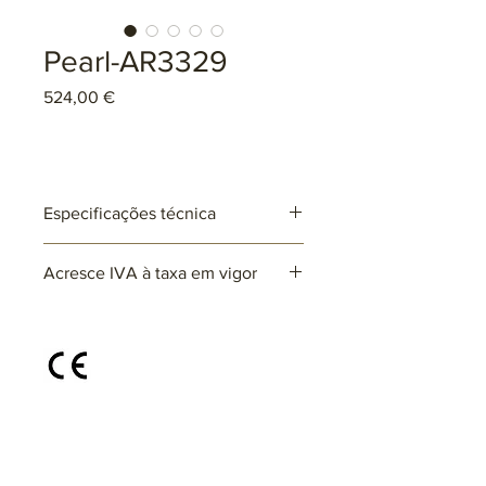
Pearl-AR3329
Preço
524,00 €
Especificações técnica
Ref: AR3329
Acresce IVA à taxa em vigor
Lâmpadas: 7 x E14 (não incluída)
max. 25W (LED)
220~230V
Disponível em diferentes cores e
acabamentos, sob consulta