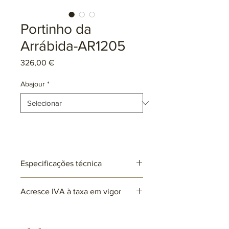
Portinho da
Arrábida-AR1205
Preço
326,00 €
Abajour
*
Especificações técnica
Ref: AR1205
Acresce IVA à taxa em vigor
Lâmpadas: 1 x E27 (não incluída)
max. 25W (LED)
220~230V