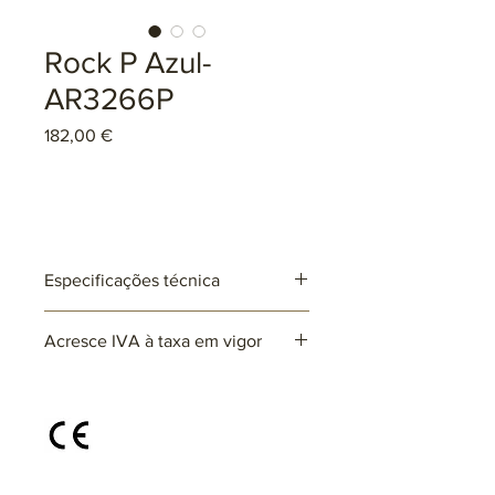
Rock P Azul-
AR3266P
Preço
182,00 €
Especificações técnica
Ref: AR3266P
Acresce IVA à taxa em vigor
Lâmpadas: 1 x E27 (não incluída)
max. 25W (LED)
220~230V
Disponível em diferentes cores e
acabamentos, sob consulta