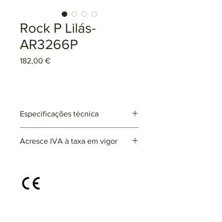
Rock P Lilás-
AR3266P
Preço
182,00 €
Especificações técnica
Ref: AR3266P
Acresce IVA à taxa em vigor
Lâmpadas: 1 x E27 (não incluída)
max. 25W (LED)
220~230V
Disponível em diferentes cores e
acabamentos, sob consulta