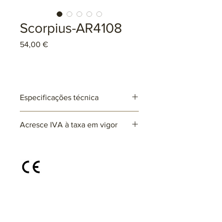
Scorpius-AR4108
Preço
54,00 €
Especificações técnica
Ref: AR4108
Acresce IVA à taxa em vigor
Lâmpadas: 1 x G9 (não incluída)
max. 25W (LED)
220~230V
Disponível em diferentes cores e
acabamentos, sob consulta