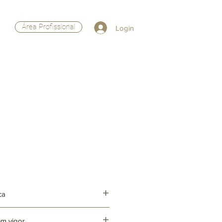
Área Profissional
Login
ca
em vigor