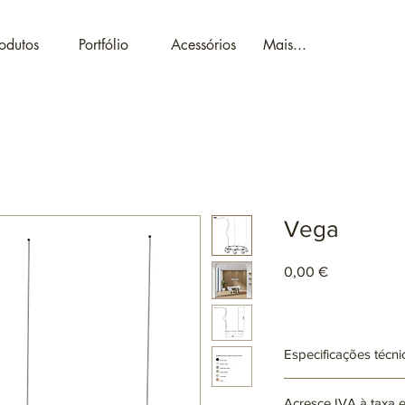
odutos
Portfólio
Acessórios
Mais...
Vega
Preço
0,00 €
Especificações técni
Ref: ARxxxx
Acresce IVA à taxa 