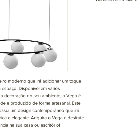
Lâmpadas: 8 x G9 (não
max. 25W (LED)
220~230V
Disponível em difere
consulta
iro moderno que irá adicionar um toque
u espaço. Disponível em vários
a decoração do seu ambiente, o Vega é
dade e produzido de forma artesanal. Este
possui um design contemporâneo que irá
ica e elegante. Adquira o Vega e desfrute
cia na sua casa ou escritório!