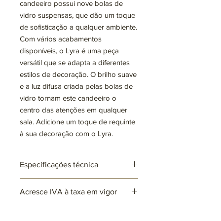
candeeiro possui nove bolas de 
vidro suspensas, que dão um toque 
de sofisticação a qualquer ambiente. 
Com vários acabamentos 
disponíveis, o Lyra é uma peça 
versátil que se adapta a diferentes 
estilos de decoração. O brilho suave 
e a luz difusa criada pelas bolas de 
vidro tornam este candeeiro o 
centro das atenções em qualquer 
sala. Adicione um toque de requinte 
à sua decoração com o Lyra.
Especificações técnica
Ref: ARxxxx
Acresce IVA à taxa em vigor
Lâmpadas: 9 x G9 (não incluída)
max. 25W (LED)