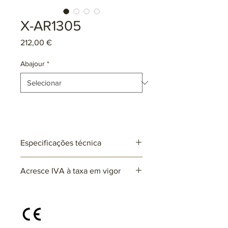
X-AR1305
Preço
212,00 €
Abajour
*
Especificações técnica
Ref: AR1305
Acresce IVA à taxa em vigor
Lâmpadas: 2 x E27 (não incluída)
max. 25W (LED)
220~230V
Abajoures cónicos de veludo Ø15 cm
x Ø20 cm x 20 cm