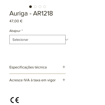
Auriga - AR1218
Preço
47,00 €
Abajour
*
Especificações técnica
Ref: AR1218
Acresce IVA à taxa em vigor
Lâmpadas: 1 x E27 (não incluída)
max. 25W (LED)
220~230V