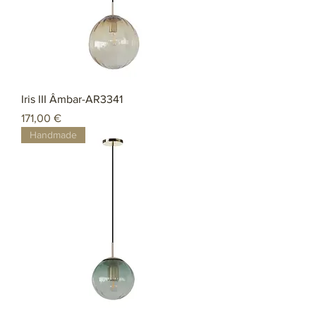
Iris III Âmbar-AR3341
Preço
171,00 €
Handmade