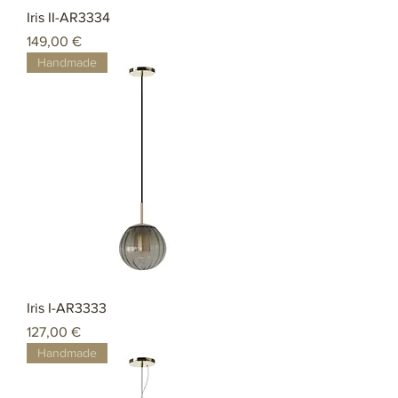
Iris II-AR3334
Preço
149,00 €
Handmade
Iris I-AR3333
Preço
127,00 €
Handmade