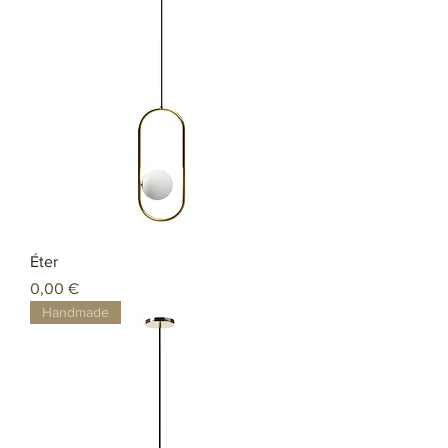
Éter
Preço
0,00 €
Handmade