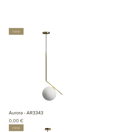
new
Aurora - AR3343
Preço
0,00 €
new