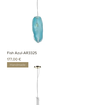
Fish Azul-AR3325
Preço
177,00 €
Handmade