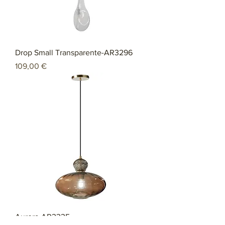
Drop Small Transparente-AR3296
Preço
109,00 €
Aurora-AR3335