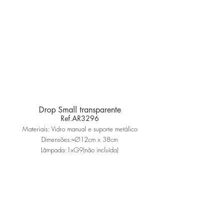
Drop Small transparente
Ref.AR3296
Materiais: Vidro manual e suporte metálico
Dimensões:≈Ø12cm x 38cm
Lâmpada:1xG9(não incluída)