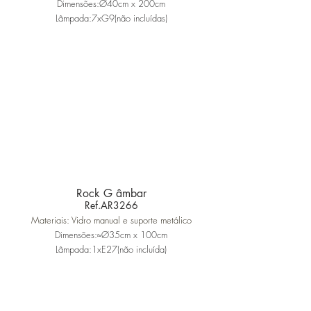
Dimensões:Ø40cm x 200cm
Lâmpada:7xG9(não incluídas)
Rock G âmbar
Ref.AR3266
Materiais: Vidro manual e suporte metálico
Dimensões:≈Ø35cm x 100cm
Lâmpada:1xE27(não incluída)