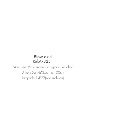
Blow azul
Ref.AR3251
Materiais: Vidro manual e suporte metálico
Dimensões:≈Ø35cm x 100cm
Lâmpada:1xE27(não incluída)