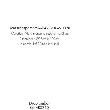
Dent transparente-
Ref.AR323X+VD020
Materiais: Vidro manual e suporte metálico
Dimensões:≈Ø18cm x 100cm
Lâmpada:1xE27(não incluída)
Drop âmbar
Ref.AR3260