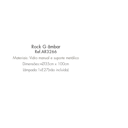
Rock G âmbar
Ref.AR3266
Materiais: Vidro manual e suporte metálico
Dimensões:≈Ø35cm x 100cm
Lâmpada:1xE27(não incluída)