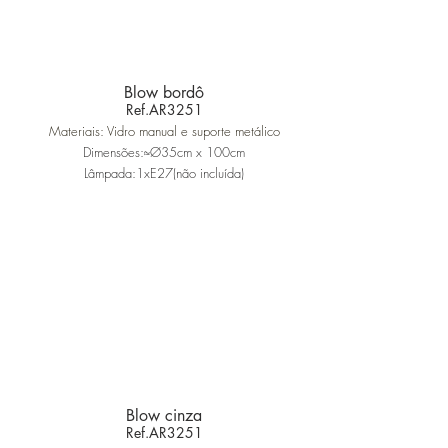
Blow bordô
Ref.AR3251
Materiais: Vidro manual e suporte metálico
Dimensões:≈Ø35cm x 100cm
Lâmpada:1xE27(não incluída)
Blow cinza
Ref.AR3251