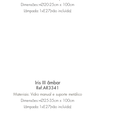
Dimensões:≈Ø20-25cm x 100cm
Lâmpada:1xE27(não incluída)
Iris III âmbar
Ref.AR3341
Materiais: Vidro manual e suporte metálico
Dimensões:≈Ø25-35cm x 100cm
Lâmpada:1xE27(não incluída)