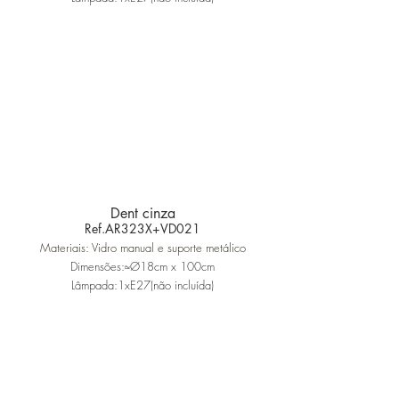
Dent cinza
Ref.AR323X+VD021
Materiais: Vidro manual e suporte metálico
Dimensões:≈Ø18cm x 100cm
Lâmpada:1xE27(não incluída)