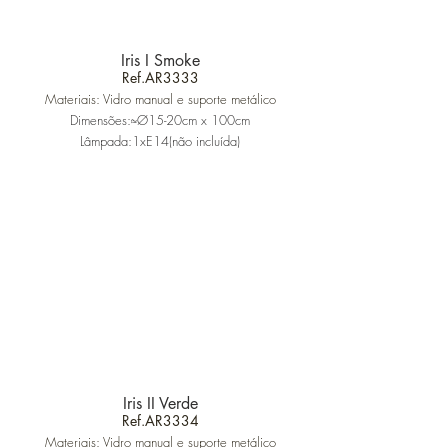
Iris I Smoke
Ref.AR3333
Materiais: Vidro manual e suporte metálico
Dimensões:≈Ø15-20cm x 100cm
Lâmpada:1xE14(não incluída)
Iris II Verde
Ref.AR3334
Materiais: Vidro manual e suporte metálico