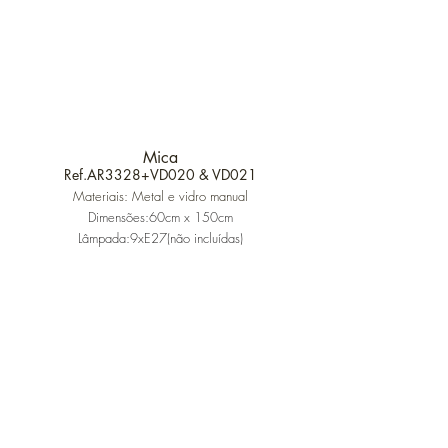
Mica
Ref.AR3328+VD020 & VD021
Materiais: Metal e vidro manual
Dimensões:60cm x 150cm
Lâmpada:9xE27(não incluídas)