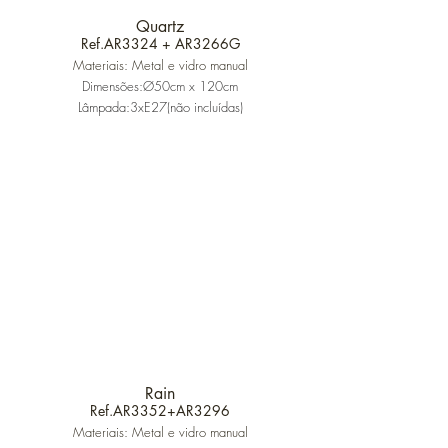
Quartz
Ref.AR3324 + AR3266G
Materiais: Metal e vidro manual
Dimensões:Ø50cm x 120cm
Lâmpada:3xE27(não incluídas)
Rain
Ref.AR3352+AR3296
Materiais: Metal e vidro manual