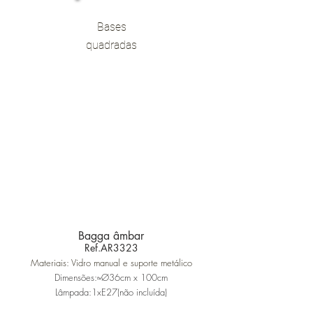
Bases
quadradas
Bagga âmbar
Ref.AR3323
Materiais: Vidro manual e suporte metálico
Dimensões:≈Ø36cm x 100cm
Lâmpada:1xE27(não incluída)