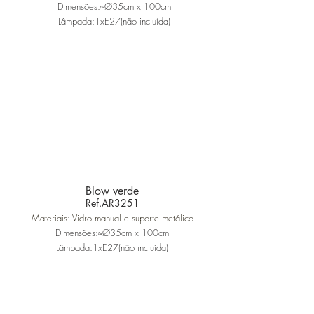
Dimensões:≈Ø35cm x 100cm
Lâmpada:1xE27(não incluída)
Blow verde
Ref.AR3251
Materiais: Vidro manual e suporte metálico
Dimensões:≈Ø35cm x 100cm
Lâmpada:1xE27(não incluída)