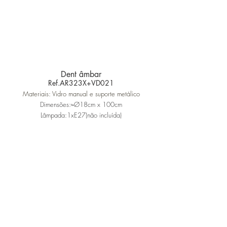
Dent âmbar
Ref.AR323X+VD021
Materiais: Vidro manual e suporte metálico
Dimensões:≈Ø18cm x 100cm
Lâmpada:1xE27(não incluída)