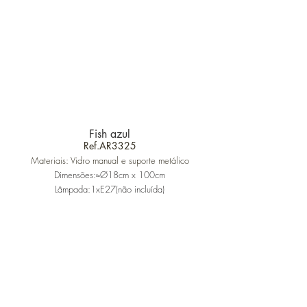
Fish azul
Ref.AR3325
Materiais: Vidro manual e suporte metálico
Dimensões:≈Ø18cm x 100cm
Lâmpada:1xE27(não incluída)