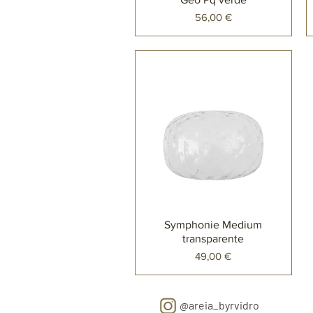
Preço
56,00 €
Symphonie Medium
transparente
Preço
49,00 €
@areia_byrvidro