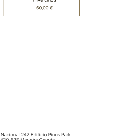
Preço
60,00 €
 Nacional 242 Edificio Pinus Park
 2430-535 Marinha Grande