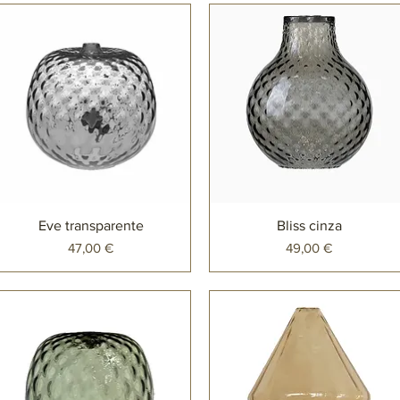
Eve transparente
Bliss cinza
Preço
Preço
47,00 €
49,00 €