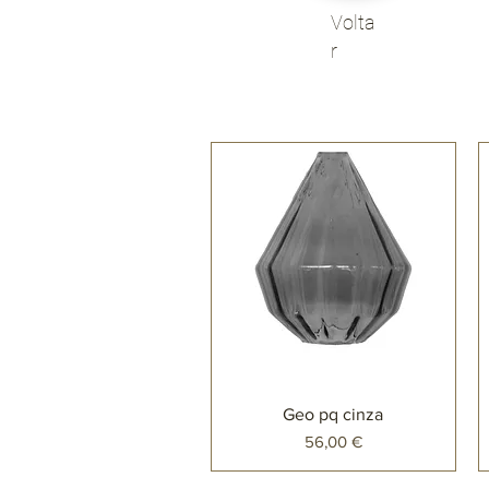
Volta
r
Geo pq cinza
Preço
56,00 €