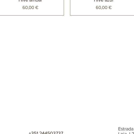
Preço
Preço
60,00 €
60,00 €
Estrada
+351 244503737
Loja J