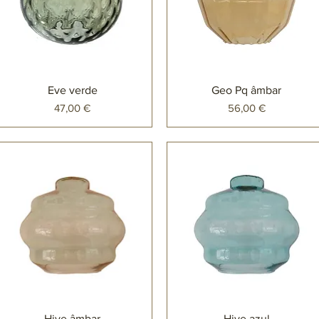
Eve verde
Geo Pq âmbar
Preço
Preço
47,00 €
56,00 €
Hive âmbar
Hive azul