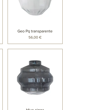
Geo Pq transparente
Preço
56,00 €
Hive cinza