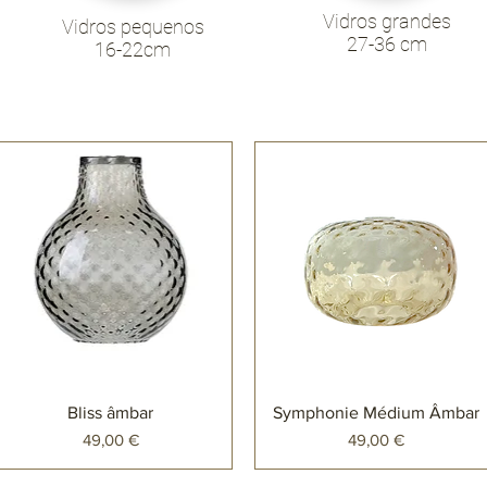
Vidros grandes
Vidros pequenos
27-36 cm
16-22cm
Bliss âmbar
Symphonie Médium Âmbar
Preço
Preço
49,00 €
49,00 €