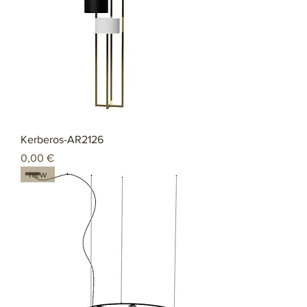
Kerberos-AR2126
Preço
0,00 €
new