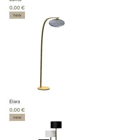
Preço
0,00 €
new
Elara
Preço
0,00 €
new