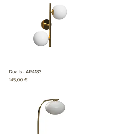
Dualis - AR4183
Preço
145,00 €