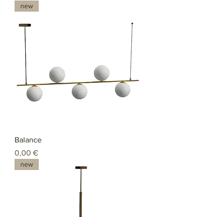
new
Balance
Preço
0,00 €
new