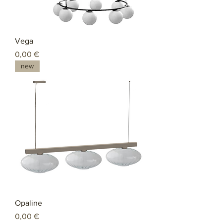
Vega
Preço
0,00 €
new
Opaline
Preço
0,00 €