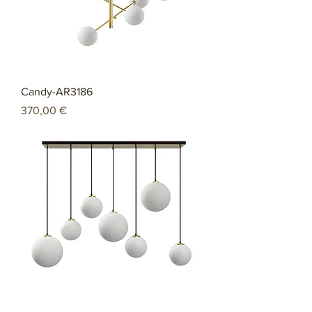
Candy-AR3186
Preço
370,00 €