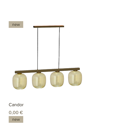
new
Candor
Preço
0,00 €
new