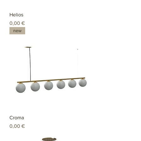
Helios
Preço
0,00 €
new
Croma
Preço
0,00 €