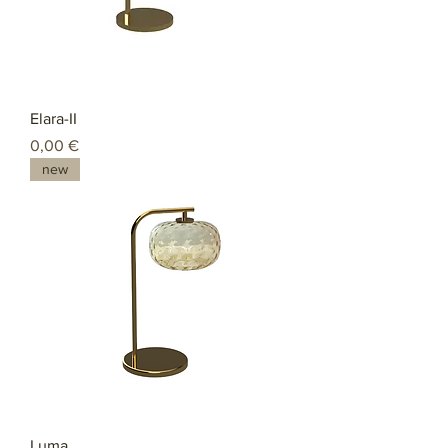
Elara-II
Preço
0,00 €
new
Luma