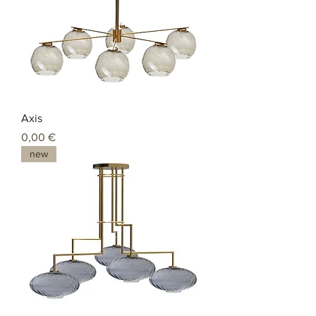
Axis
Preço
0,00 €
new